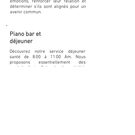
émotions, renforcer leur relation et
déterminer s'ils sont alignés pour un
avenir commun.
Piano bar et
déjeuner
Découvrez notre service déjeuner
santé de 8:00 à 11:00 Am. Nous
proposons essentiellement des
produits frais, Selon la disponibilité,
mous proposerons à l'occasion des
produits locaux ainsi que de
croustillantes et goûteuses gaufres
belges.