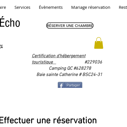
aire
Services
Évènements
Mariage réservation
Res
'Écho
RÉSERVER UNE CHAMBRE
gs
Certification d'hébergement
touristique
#229036
Camping QC #628278
Baie sainte Catherine # BSC24-31
Partager
Effectuer une réservation